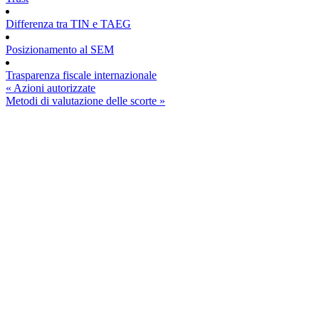
Differenza tra TIN e TAEG
Posizionamento al SEM
Trasparenza fiscale internazionale
Post
« Azioni autorizzate
precedente:
Post
Metodi di valutazione delle scorte »
successivo:
Barra
laterale
primaria