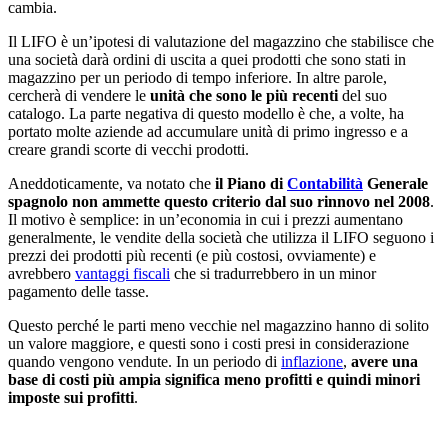
cambia.
Il LIFO è un’ipotesi di valutazione del magazzino che stabilisce che
una società darà ordini di uscita a quei prodotti che sono stati in
magazzino per un periodo di tempo inferiore. In altre parole,
cercherà di vendere le
unità che sono le più recenti
del suo
catalogo. La parte negativa di questo modello è che, a volte, ha
portato molte aziende ad accumulare unità di primo ingresso e a
creare grandi scorte di vecchi prodotti.
Aneddoticamente, va notato che
il Piano di
Contabilità
Generale
spagnolo non ammette questo criterio dal suo rinnovo nel 2008
.
Il motivo è semplice: in un’economia in cui i prezzi aumentano
generalmente, le vendite della società che utilizza il LIFO seguono i
prezzi dei prodotti più recenti (e più costosi, ovviamente) e
avrebbero
vantaggi fiscali
che si tradurrebbero in un minor
pagamento delle tasse.
Questo perché le parti meno vecchie nel magazzino hanno di solito
un valore maggiore, e questi sono i costi presi in considerazione
quando vengono vendute. In un periodo di
inflazione
,
avere una
base di costi più ampia significa meno profitti e quindi minori
imposte sui profitti
.