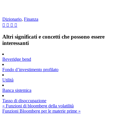
Dizionario
,
Finanza
Altri significati e concetti che possono essere
interessanti
Beveridge bend
Fondo d’investimento profilato
Utilità
Banca sistemica
Tasso di disoccupazione
Post
« Funzioni di bloomberg della volatilità
precedente:
Post
Funzioni Bloomberg per le materie prime »
successivo:
Barra
laterale